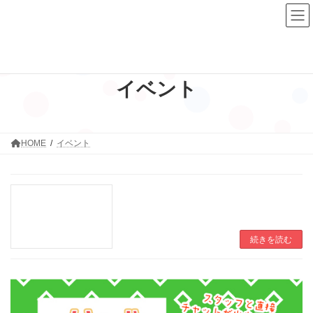
コ
ナ
ン
ビ
テ
ゲ
ン
ー
ツ
シ
へ
ョ
ス
ン
イベント
キ
に
ッ
移
プ
動
HOME
イベント
続きを読む