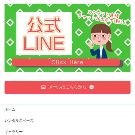
稿
ペ
ペ
ペ
ー
ー
ー
の
ジ
ジ
ジ
ペ
ー
ジ
送
り
メールはこちらから
ホーム
レンタルスペース
ギャラリー