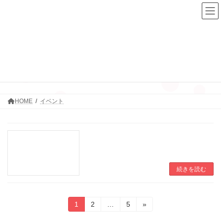
コ
ナ
ン
ビ
テ
ゲ
ン
ー
ツ
シ
へ
ョ
ス
ン
イベント
キ
に
ッ
移
プ
動
HOME
イベント
続きを読む
投
固
固
固
1
2
…
5
»
定
定
定