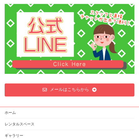
稿
ペ
ペ
ペ
ペ
ー
ー
ー
ー
の
ジ
ジ
ジ
ジ
ペ
ー
ジ
送
り
メールはこちらから
ホーム
レンタルスペース
ギャラリー