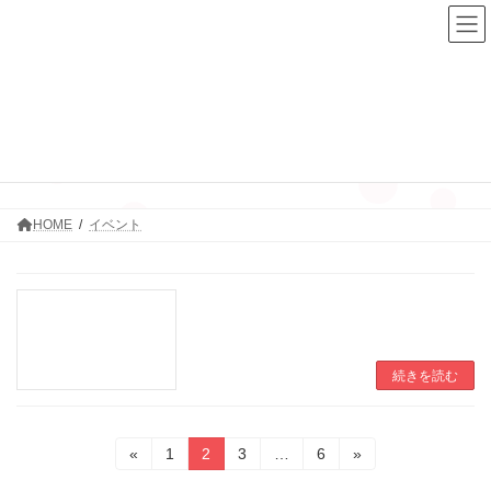
コ
ナ
ン
ビ
テ
ゲ
ン
ー
ツ
シ
へ
ョ
ス
ン
イベント
キ
に
ッ
移
プ
動
HOME
イベント
続きを読む
投
固
固
固
固
«
1
2
3
…
6
»
定
定
定
定