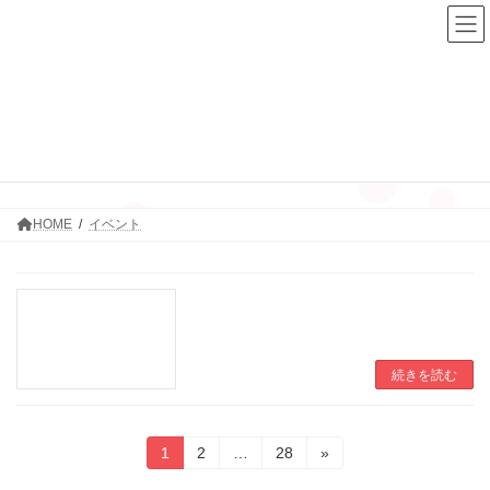
コ
ナ
ン
ビ
テ
ゲ
ン
ー
ツ
シ
へ
ョ
ス
ン
イベント
キ
に
ッ
移
プ
動
HOME
イベント
続きを読む
投
固
固
固
1
2
…
28
»
定
定
定