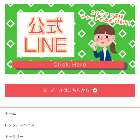
稿
ペ
ペ
ペ
ー
ー
ー
の
ジ
ジ
ジ
ペ
ー
ジ
送
り
メールはこちらから
ホーム
レンタルスペース
ギャラリー