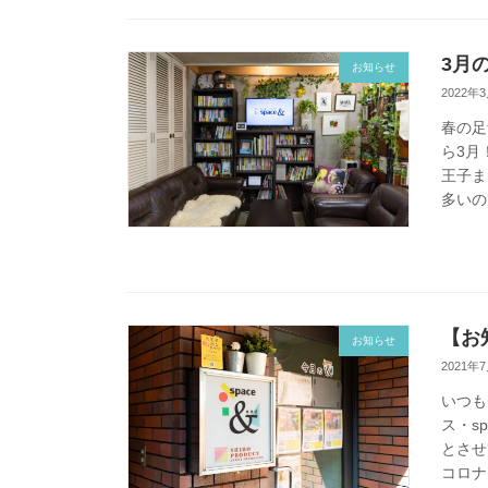
3月
お知らせ
2022年
春の足
ら3月
王子ま
多いの
【お
お知らせ
2021年
いつも
ス・s
とさせ
コロナ