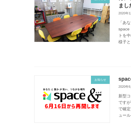
まし
2020年
「あな
spa
トを中
様子とプ
sp
お知らせ
2020年
新型コ
ですが
で確定
ュール 