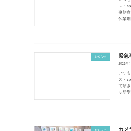
ス・s
事態宣
休業期間
緊急
お知らせ
2021年
いつも
ス・s
て頂き
※新型
カメ
お知らせ