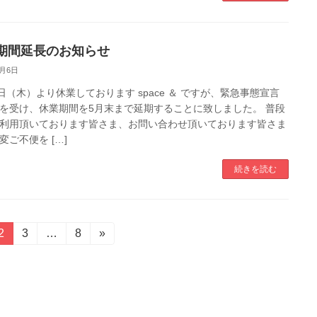
期間延長のお知らせ
5月6日
6日（木）より休業しております space ＆ ですが、緊急事態宣言
を受け、休業期間を5月末まで延期することに致しました。 普段
利用頂いております皆さま、お問い合わせ頂いております皆さま
変ご不便を […]
続きを読む
固
2
固
3
…
固
8
»
定
定
定
ペ
ペ
ペ
ー
ー
ー
ジ
ジ
ジ