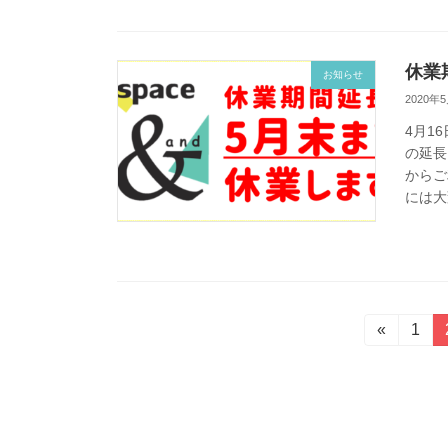
休業
お知らせ
2020年
4月1
の延長
からご
には大
投
«
固
1
定
稿
ペ
ー
の
ジ