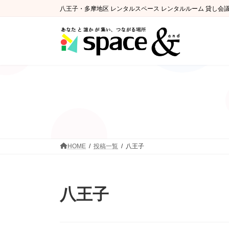
コ
ナ
八王子・多摩地区 レンタルスペース レンタルルーム 貸し会
ン
ビ
テ
ゲ
ン
ー
ツ
シ
へ
ョ
ス
ン
キ
に
ッ
移
プ
動
HOME
投稿一覧
八王子
八王子