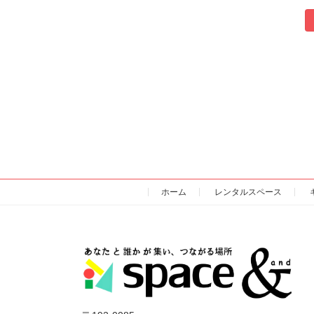
投
稿
の
ペ
ー
ジ
送
ホーム
レンタルスペース
り