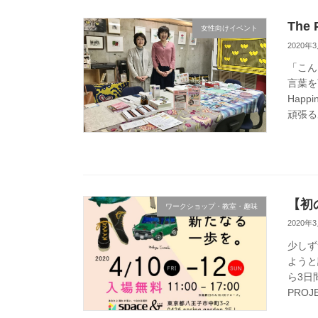
The 
女性向けイベント
2020年
「こん
言葉を
Hap
頑張る
【初
ワークショップ・教室・趣味
2020年
少しず
ようと
ら3日
PROJE