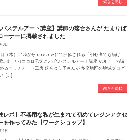
続きを読む
色パステルアート講座】講師の落合さんが たまりば
コーナーに掲載されました
3月3日
2日（木）14時から space ＆にて開催される「初心者でも描け
単♪楽しい♪ココロ元気に♪ 3色パステルアート講座 VOL.1」の講
めるオッチアート工房 落合ゆう子さんが 多摩地区の地域ブログ
 […]
続きを読む
験レポ】不器用な私が生まれて初めてレジンアクセ
ーを作ってみた【ワークショップ】
3月1日