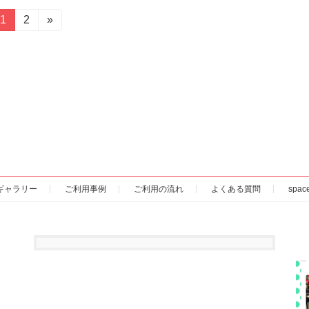
固
1
固
2
»
定
定
ペ
ペ
ー
ー
ジ
ジ
ギャラリー
ご利用事例
ご利用の流れ
よくある質問
spa