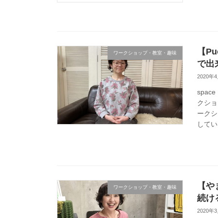
【P
ワークショップ・教室・趣味
で出
2020年
spa
クショ
ークシ
してい
【や
ワークショップ・教室・趣味
続け
2020年