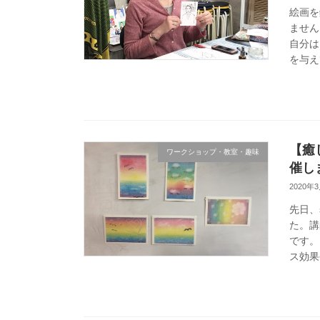
絵画を
ません
自分は
を与え
【癒
ワークショップ・教室・趣味
催し
2020年
先日、
た。講
です。
ス効果