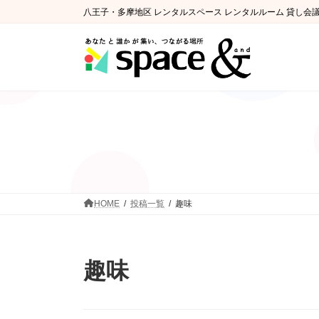
コ
ナ
八王子・多摩地区 レンタルスペース レンタルルーム 貸し会
ン
ビ
テ
ゲ
ン
ー
ツ
シ
へ
ョ
ス
ン
キ
に
ッ
移
プ
動
HOME
投稿一覧
趣味
趣味