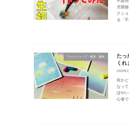
不器用
月開催
クショ
る「不
たっ
ワークショップ・教室・趣味
くれ
2020年
何かと
なって
ぼやい
心者で